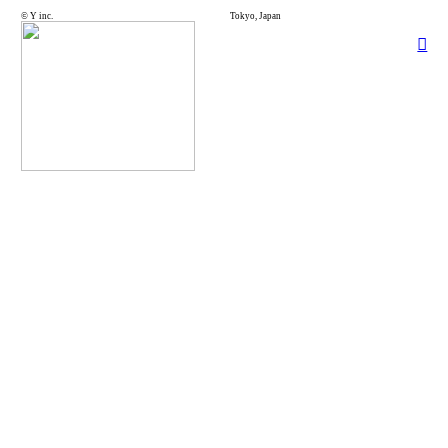
© Y inc.
Tokyo, Japan
︎